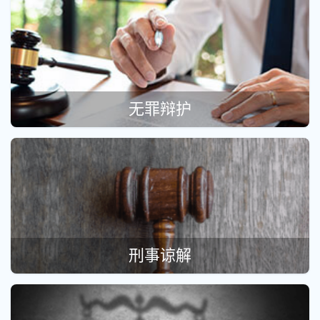
无罪辩护
刑事谅解